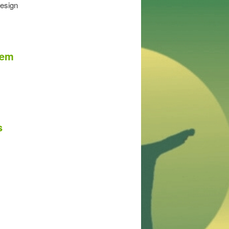
esign
hem
s