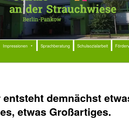
Impressionen
Sprachberatung
Schulsozialarbeit
Förderv
r entsteht demnächst etwa
es, etwas Großartiges.