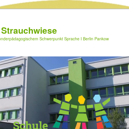
 Strauchwiese
sonderpädagogischem Schwerpunkt Sprache I Berlin Pankow