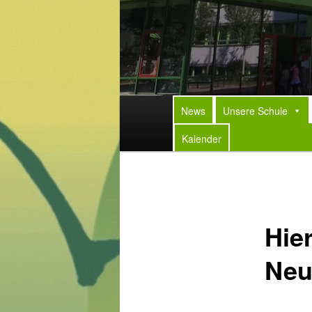
Hauptmenü
News
Unsere Schule
Kalender
Hie
Neu