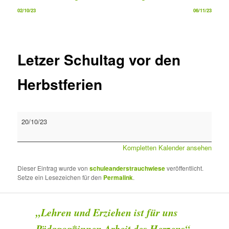
02/10/23
06/11/23
Letzer Schultag vor den
Herbstferien
Letzer
20/10/23
Schultag
vor
Kompletten Kalender ansehen
den
Herbstferien
Dieser Eintrag wurde von
schuleanderstrauchwiese
veröffentlicht.
Setze ein Lesezeichen für den
Permalink
.
„Lehren und Erziehen ist für uns
Pädagog*innen Arbeit des Herzens“